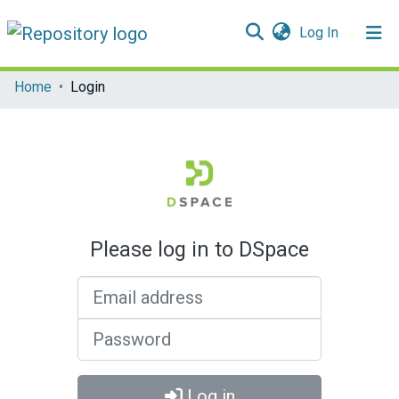
(current)
Log In
Communities & Collections
Home
Login
All of DSpace
Please log in to DSpace
Email address
Password
Log in