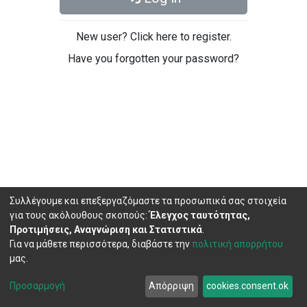
New user? Click here to register.
Have you forgotten your password?
Συλλέγουμε και επεξεργαζόμαστε τα προσωπικά σας στοιχεία
για τους ακόλουθους σκοπούς:
Έλεγχος ταυτότητας,
Προτιμήσεις, Αναγνώριση και Στατιστικά
.
Για να μάθετε περισσότερα, διαβάστε την
πολιτική απορρήτου
μας.
DSpace software
copyright © 2002-2026
LYRASIS
Cookie
Privacy
End User
Send
Προσαρμογή
Απόρριψη
cookies.consent.ok
settings
policy
Agreement
Feedback