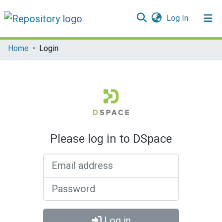
(current)
Log In
Communities & Collections
Home
Login
All of DSpace
Please log in to DSpace
Email address
Password
Log in