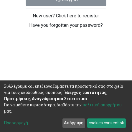
New user? Click here to register.
Have you forgotten your password?
Συλλέγουμε και επεξεργαζόμαστε τα προσωπικά σας στοιχεία
για τους ακόλουθους σκοπούς:
Έλεγχος ταυτότητας,
Προτιμήσεις, Αναγνώριση και Στατιστικά
.
Για να μάθετε περισσότερα, διαβάστε την
πολιτική απορρήτου
μας.
DSpace software
copyright © 2002-2026
LYRASIS
Cookie
Privacy
End User
Send
Προσαρμογή
Απόρριψη
cookies.consent.ok
settings
policy
Agreement
Feedback