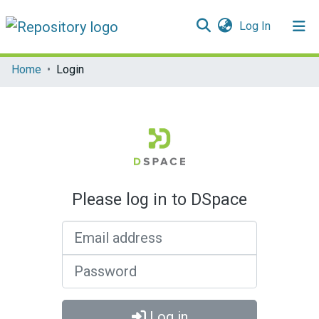
(current)
Log In
Communities & Collections
Home
Login
All of DSpace
Please log in to DSpace
Email address
Password
Log in