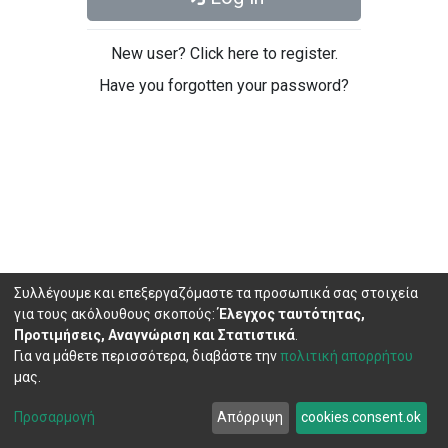
New user? Click here to register.
Have you forgotten your password?
Συλλέγουμε και επεξεργαζόμαστε τα προσωπικά σας στοιχεία
για τους ακόλουθους σκοπούς:
Έλεγχος ταυτότητας,
Προτιμήσεις, Αναγνώριση και Στατιστικά
.
Για να μάθετε περισσότερα, διαβάστε την
πολιτική απορρήτου
μας.
DSpace software
copyright © 2002-2026
LYRASIS
Cookie
Privacy
End User
Send
Προσαρμογή
Απόρριψη
cookies.consent.ok
settings
policy
Agreement
Feedback