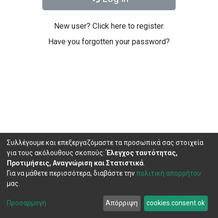
New user? Click here to register.
Have you forgotten your password?
Συλλέγουμε και επεξεργαζόμαστε τα προσωπικά σας στοιχεία
για τους ακόλουθους σκοπούς:
Έλεγχος ταυτότητας,
Προτιμήσεις, Αναγνώριση και Στατιστικά
.
Για να μάθετε περισσότερα, διαβάστε την
πολιτική απορρήτου
μας.
DSpace software
copyright © 2002-2026
LYRASIS
Cookie
Privacy
End User
Send
Προσαρμογή
Απόρριψη
cookies.consent.ok
settings
policy
Agreement
Feedback