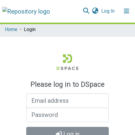
(current)
Log In
Communities & Collections
Home
Login
All of DSpace
Please log in to DSpace
Email address
Password
Log in