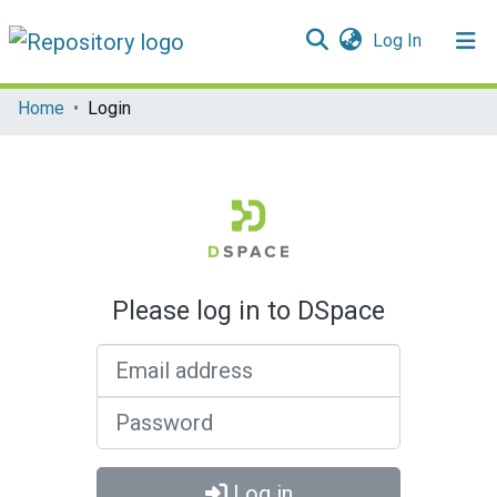
(current)
Log In
Communities & Collections
Home
Login
All of DSpace
Please log in to DSpace
Email address
Password
Log in