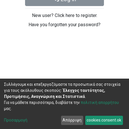
New user? Click here to register.
Have you forgotten your password?
Συλλέγουμε και επεξεργαζόμαστε τα προσωπικά σας στοιχεία
για τους ακόλουθους σκοπούς:
Έλεγχος ταυτότητας,
Προτιμήσεις, Αναγνώριση και Στατιστικά
.
Για να μάθετε περισσότερα, διαβάστε την
πολιτική απορρήτου
μας.
DSpace software
copyright © 2002-2026
LYRASIS
Cookie
Privacy
End User
Send
Προσαρμογή
Απόρριψη
cookies.consent.ok
settings
policy
Agreement
Feedback