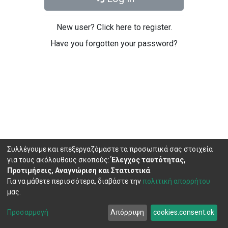
New user? Click here to register.
Have you forgotten your password?
Συλλέγουμε και επεξεργαζόμαστε τα προσωπικά σας στοιχεία
για τους ακόλουθους σκοπούς:
Έλεγχος ταυτότητας,
Προτιμήσεις, Αναγνώριση και Στατιστικά
.
Για να μάθετε περισσότερα, διαβάστε την
πολιτική απορρήτου
μας.
DSpace software
copyright © 2002-2026
LYRASIS
Cookie
Privacy
End User
Send
Προσαρμογή
Απόρριψη
cookies.consent.ok
settings
policy
Agreement
Feedback