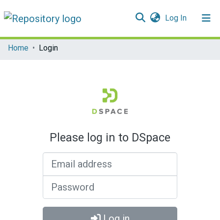
(current)
Log In
Communities & Collections
Home
Login
All of DSpace
Please log in to DSpace
Email address
Password
Log in