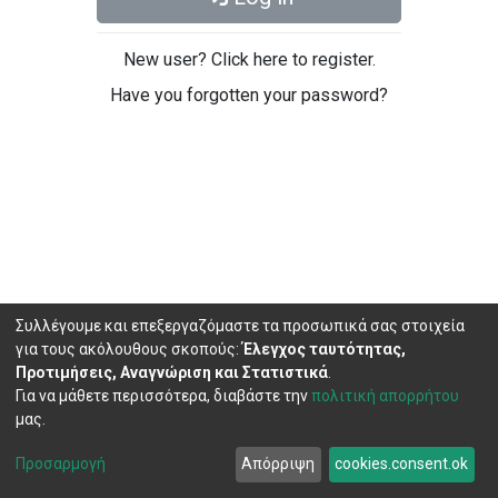
New user? Click here to register.
Have you forgotten your password?
Συλλέγουμε και επεξεργαζόμαστε τα προσωπικά σας στοιχεία
για τους ακόλουθους σκοπούς:
Έλεγχος ταυτότητας,
Προτιμήσεις, Αναγνώριση και Στατιστικά
.
Για να μάθετε περισσότερα, διαβάστε την
πολιτική απορρήτου
μας.
DSpace software
copyright © 2002-2026
LYRASIS
Cookie
Privacy
End User
Send
Προσαρμογή
Απόρριψη
cookies.consent.ok
settings
policy
Agreement
Feedback