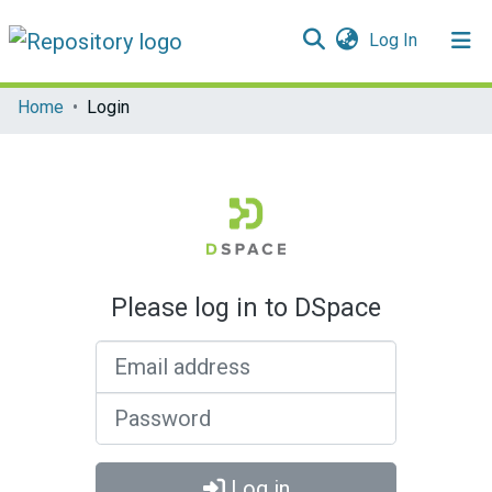
(current)
Log In
Communities & Collections
Home
Login
All of DSpace
Please log in to DSpace
Email address
Password
Log in