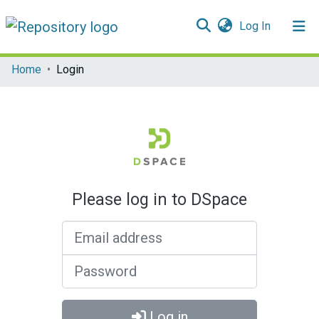
(current)
Log In
Communities & Collections
Home
Login
All of DSpace
Please log in to DSpace
Email address
Password
Log in