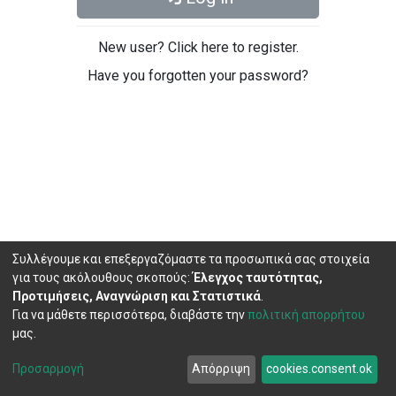
New user? Click here to register.
Have you forgotten your password?
Συλλέγουμε και επεξεργαζόμαστε τα προσωπικά σας στοιχεία
για τους ακόλουθους σκοπούς:
Έλεγχος ταυτότητας,
Προτιμήσεις, Αναγνώριση και Στατιστικά
.
Για να μάθετε περισσότερα, διαβάστε την
πολιτική απορρήτου
μας.
DSpace software
copyright © 2002-2026
LYRASIS
Cookie
Privacy
End User
Send
Προσαρμογή
Απόρριψη
cookies.consent.ok
settings
policy
Agreement
Feedback