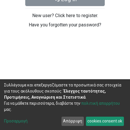
New user? Click here to register.
Have you forgotten your password?
Συλλέγουμε και επεξεργαζόμαστε τα προσωπικά σας στοιχεία
για τους ακόλουθους σκοπούς:
Έλεγχος ταυτότητας,
Προτιμήσεις, Αναγνώριση και Στατιστικά
.
Για να μάθετε περισσότερα, διαβάστε την
πολιτική απορρήτου
μας.
DSpace software
copyright © 2002-2026
LYRASIS
Cookie
Privacy
End User
Send
Προσαρμογή
Απόρριψη
cookies.consent.ok
settings
policy
Agreement
Feedback