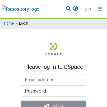
(current)
Log In
Communities & Collections
Home
Login
All of DSpace
Please log in to DSpace
Email address
Password
Log in