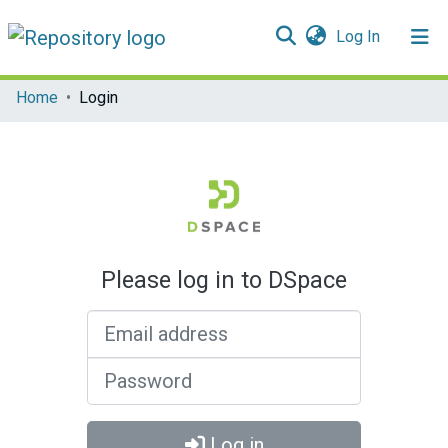
(current)
Log In
Communities & Collections
Home
Login
All of DSpace
Please log in to DSpace
Email address
Password
Log in