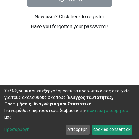
New user? Click here to register.
Have you forgotten your password?
Συλλέγουμε και επεξεργαζόμαστε τα προσωπικά σας στοιχεία
για τους ακόλουθους σκοπούς:
Έλεγχος ταυτότητας,
Προτιμήσεις, Αναγνώριση και Στατιστικά
.
Για να μάθετε περισσότερα, διαβάστε την
πολιτική απορρήτου
μας.
DSpace software
copyright © 2002-2026
LYRASIS
Cookie
Privacy
End User
Send
Προσαρμογή
Απόρριψη
cookies.consent.ok
settings
policy
Agreement
Feedback