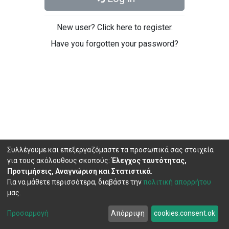
New user? Click here to register.
Have you forgotten your password?
Συλλέγουμε και επεξεργαζόμαστε τα προσωπικά σας στοιχεία
για τους ακόλουθους σκοπούς:
Έλεγχος ταυτότητας,
Προτιμήσεις, Αναγνώριση και Στατιστικά
.
Για να μάθετε περισσότερα, διαβάστε την
πολιτική απορρήτου
μας.
DSpace software
copyright © 2002-2026
LYRASIS
Cookie
Privacy
End User
Send
Προσαρμογή
Απόρριψη
cookies.consent.ok
settings
policy
Agreement
Feedback