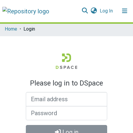
(current)
Log In
Communities & Collections
Home
Login
All of DSpace
Please log in to DSpace
Email address
Password
Log in