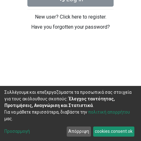
New user? Click here to register.
Have you forgotten your password?
Συλλέγουμε και επεξεργαζόμαστε τα προσωπικά σας στοιχεία
για τους ακόλουθους σκοπούς:
Έλεγχος ταυτότητας,
Προτιμήσεις, Αναγνώριση και Στατιστικά
.
Για να μάθετε περισσότερα, διαβάστε την
πολιτική απορρήτου
μας.
DSpace software
copyright © 2002-2026
LYRASIS
Cookie
Privacy
End User
Send
Προσαρμογή
Απόρριψη
cookies.consent.ok
settings
policy
Agreement
Feedback