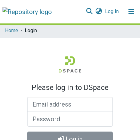
(current)
Log In
Communities & Collections
Home
Login
All of DSpace
Please log in to DSpace
Email address
Password
Log in