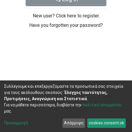
New user? Click here to register.
Have you forgotten your password?
Συλλέγουμε και επεξεργαζόμαστε τα προσωπικά σας στοιχεία
για τους ακόλουθους σκοπούς:
Έλεγχος ταυτότητας,
Προτιμήσεις, Αναγνώριση και Στατιστικά
.
Για να μάθετε περισσότερα, διαβάστε την
πολιτική απορρήτου
μας.
DSpace software
copyright © 2002-2026
LYRASIS
Cookie
Privacy
End User
Send
Προσαρμογή
Απόρριψη
cookies.consent.ok
settings
policy
Agreement
Feedback