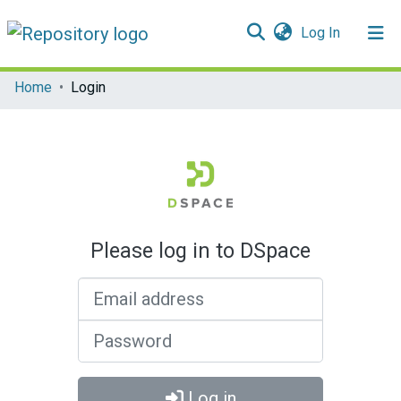
(current)
Log In
Communities & Collections
Home
Login
All of DSpace
Please log in to DSpace
Email address
Password
Log in