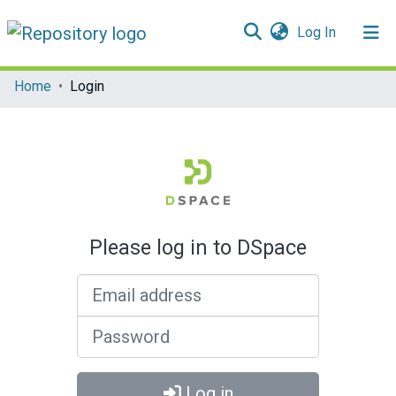
(current)
Log In
Communities & Collections
Home
Login
All of DSpace
Please log in to DSpace
Email address
Password
Log in