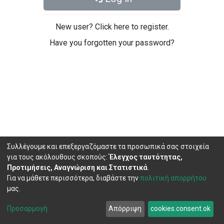
New user? Click here to register.
Have you forgotten your password?
Συλλέγουμε και επεξεργαζόμαστε τα προσωπικά σας στοιχεία
για τους ακόλουθους σκοπούς:
Έλεγχος ταυτότητας,
Προτιμήσεις, Αναγνώριση και Στατιστικά
.
Για να μάθετε περισσότερα, διαβάστε την
πολιτική απορρήτου
μας.
DSpace software
copyright © 2002-2026
LYRASIS
Cookie
Privacy
End User
Send
Προσαρμογή
Απόρριψη
cookies.consent.ok
settings
policy
Agreement
Feedback