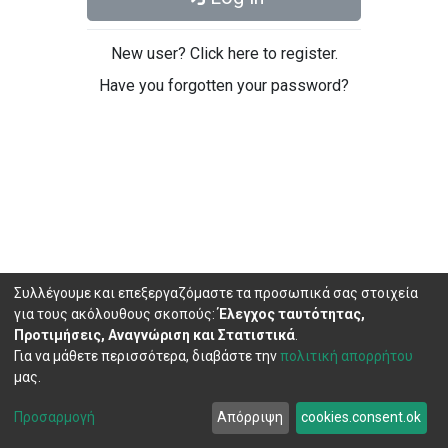
New user? Click here to register.
Have you forgotten your password?
Συλλέγουμε και επεξεργαζόμαστε τα προσωπικά σας στοιχεία
για τους ακόλουθους σκοπούς:
Έλεγχος ταυτότητας,
Προτιμήσεις, Αναγνώριση και Στατιστικά
.
Για να μάθετε περισσότερα, διαβάστε την
πολιτική απορρήτου
μας.
DSpace software
copyright © 2002-2026
LYRASIS
Cookie
Privacy
End User
Send
Προσαρμογή
Απόρριψη
cookies.consent.ok
settings
policy
Agreement
Feedback