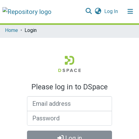
(current)
Log In
Communities & Collections
Home
Login
All of DSpace
Please log in to DSpace
Email address
Password
Log in