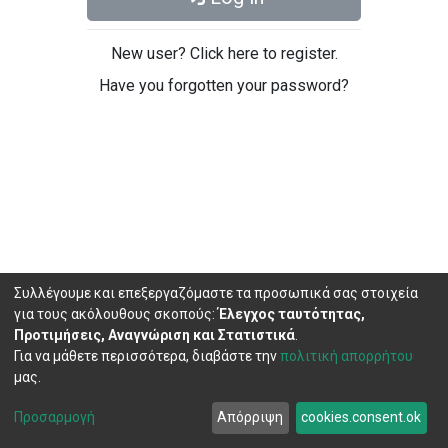
New user? Click here to register.
Have you forgotten your password?
Συλλέγουμε και επεξεργαζόμαστε τα προσωπικά σας στοιχεία
για τους ακόλουθους σκοπούς:
Έλεγχος ταυτότητας,
Προτιμήσεις, Αναγνώριση και Στατιστικά
.
Για να μάθετε περισσότερα, διαβάστε την
πολιτική απορρήτου
μας.
DSpace software
copyright © 2002-2026
LYRASIS
Cookie
Privacy
End User
Send
Προσαρμογή
Απόρριψη
cookies.consent.ok
settings
policy
Agreement
Feedback