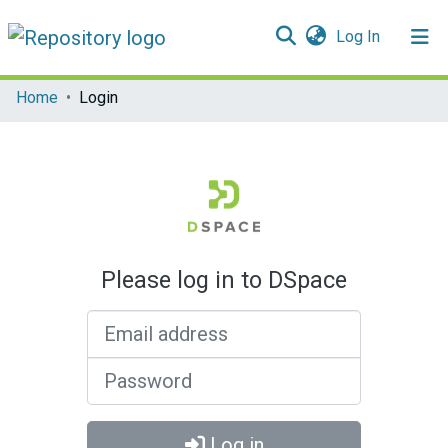
(current)
Log In
Communities & Collections
Home
Login
All of DSpace
Please log in to DSpace
Email address
Password
Log in