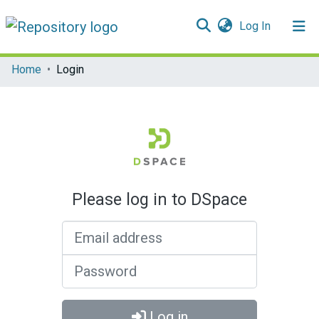
(current)
Log In
Communities & Collections
Home
Login
All of DSpace
Please log in to DSpace
Email address
Password
Log in