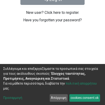
New user? Click here to register.
Have you forgotten your password?
Συλλέγουμε και επεξεργαζόμαστε τα προσωπικά σας στοιχεία
για τους ακόλουθους σκοπούς:
Έλεγχος ταυτότητας,
Προτιμήσεις, Αναγνώριση και Στατιστικά
.
Για να μάθετε περισσότερα, διαβάστε την
πολιτική απορρήτου
μας.
DSpace software
copyright © 2002-2026
LYRASIS
Cookie
Privacy
End User
Send
Προσαρμογή
Απόρριψη
cookies.consent.ok
settings
policy
Agreement
Feedback