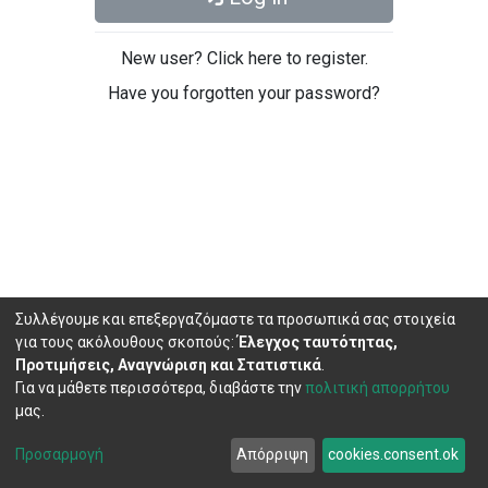
New user? Click here to register.
Have you forgotten your password?
Συλλέγουμε και επεξεργαζόμαστε τα προσωπικά σας στοιχεία
για τους ακόλουθους σκοπούς:
Έλεγχος ταυτότητας,
Προτιμήσεις, Αναγνώριση και Στατιστικά
.
Για να μάθετε περισσότερα, διαβάστε την
πολιτική απορρήτου
μας.
DSpace software
copyright © 2002-2026
LYRASIS
Cookie
Privacy
End User
Send
Προσαρμογή
Απόρριψη
cookies.consent.ok
settings
policy
Agreement
Feedback