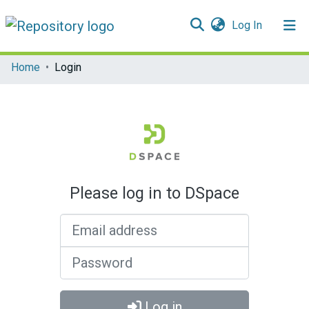
(current)
Log In
Communities & Collections
Home
Login
All of DSpace
Please log in to DSpace
Email address
Password
Log in