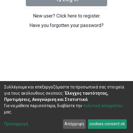
New user? Click here to register.
Have you forgotten your password?
Συλλέγουμε και επεξεργαζόμαστε τα προσωπικά σας στοιχεία
για τους ακόλουθους σκοπούς:
Έλεγχος ταυτότητας,
Προτιμήσεις, Αναγνώριση και Στατιστικά
.
Για να μάθετε περισσότερα, διαβάστε την
πολιτική απορρήτου
μας.
DSpace software
copyright © 2002-2026
LYRASIS
Cookie
Privacy
End User
Send
Προσαρμογή
Απόρριψη
cookies.consent.ok
settings
policy
Agreement
Feedback