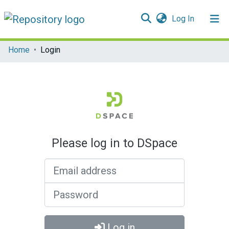
(current)
Log In
Communities & Collections
Home
Login
All of DSpace
Please log in to DSpace
Email address
Password
Log in