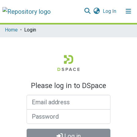
(current)
Log In
Communities & Collections
Home
Login
All of DSpace
Please log in to DSpace
Email address
Password
Log in