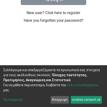
New user? Click here to register.
Have you forgotten your password?
Συλλέγουμε και επεξεργαζόμαστε τα προσωπικά σας στοιχεία
για τους ακόλουθους σκοπούς:
Έλεγχος ταυτότητας,
Προτιμήσεις, Αναγνώριση και Στατιστικά
.
Για να μάθετε περισσότερα, διαβάστε την
πολιτική απορρήτου
μας.
DSpace software
copyright © 2002-2026
LYRASIS
Cookie
Privacy
End User
Send
Προσαρμογή
Απόρριψη
cookies.consent.ok
settings
policy
Agreement
Feedback