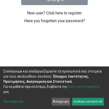
New user? Click here to register.
Have you forgotten your password?
Συλλέγουμε και επεξεργαζόμαστε τα προσωπικά σας στοιχεία
για τους ακόλουθους σκοπούς:
Έλεγχος ταυτότητας,
Προτιμήσεις, Αναγνώριση και Στατιστικά
.
Για να μάθετε περισσότερα, διαβάστε την
πολιτική απορρήτου
μας.
DSpace software
copyright © 2002-2026
LYRASIS
Cookie
Privacy
End User
Send
Προσαρμογή
Απόρριψη
cookies.consent.ok
settings
policy
Agreement
Feedback