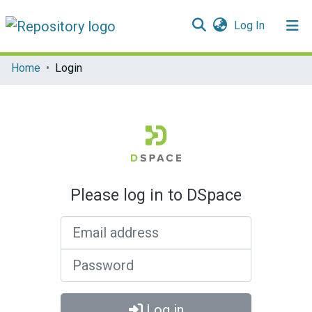
(current)
Log In
Communities & Collections
Home
Login
All of DSpace
Please log in to DSpace
Email address
Password
Log in