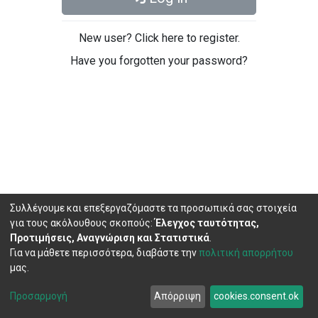
New user? Click here to register.
Have you forgotten your password?
Συλλέγουμε και επεξεργαζόμαστε τα προσωπικά σας στοιχεία
για τους ακόλουθους σκοπούς:
Έλεγχος ταυτότητας,
Προτιμήσεις, Αναγνώριση και Στατιστικά
.
Για να μάθετε περισσότερα, διαβάστε την
πολιτική απορρήτου
μας.
DSpace software
copyright © 2002-2026
LYRASIS
Cookie
Privacy
End User
Send
Προσαρμογή
Απόρριψη
cookies.consent.ok
settings
policy
Agreement
Feedback