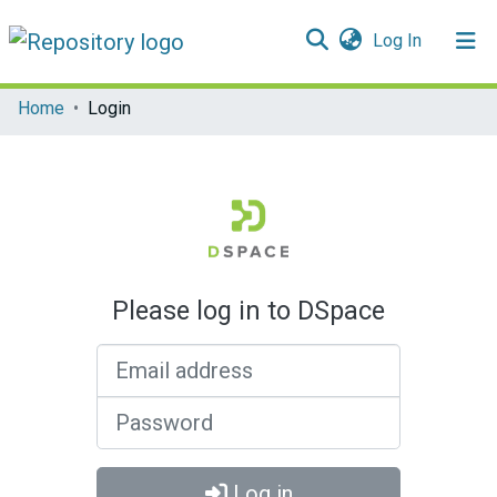
(current)
Log In
Communities & Collections
Home
Login
All of DSpace
Please log in to DSpace
Email address
Password
Log in