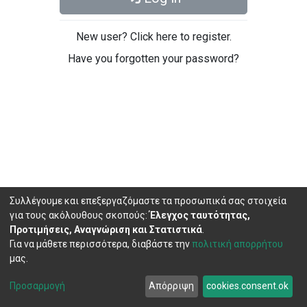
New user? Click here to register.
Have you forgotten your password?
Συλλέγουμε και επεξεργαζόμαστε τα προσωπικά σας στοιχεία
για τους ακόλουθους σκοπούς:
Έλεγχος ταυτότητας,
Προτιμήσεις, Αναγνώριση και Στατιστικά
.
Για να μάθετε περισσότερα, διαβάστε την
πολιτική απορρήτου
μας.
DSpace software
copyright © 2002-2026
LYRASIS
Cookie
Privacy
End User
Send
Προσαρμογή
Απόρριψη
cookies.consent.ok
settings
policy
Agreement
Feedback