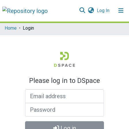
(current)
Log In
Communities & Collections
Home
Login
All of DSpace
Please log in to DSpace
Email address
Password
Log in